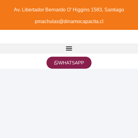
Av. Libertador Bernardo O’ Higgins 1583, Santiago
pmachulas@dinamocapacita.cl
WHATSAPP