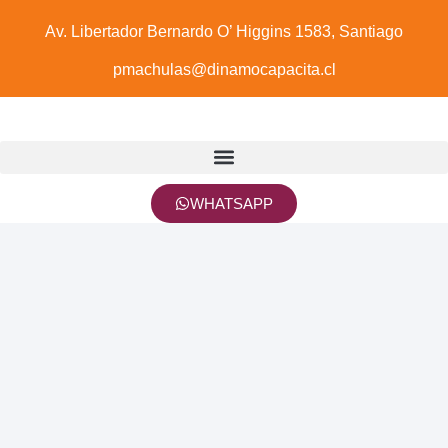
Av. Libertador Bernardo O’ Higgins 1583, Santiago
pmachulas@dinamocapacita.cl
WHATSAPP